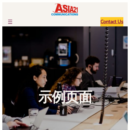
跳
至
内
Contact Us
容
示例页面